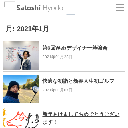
Skip
to
content
月:
2021年1月
第6回Webデザイナー勉強会
2021年01月25日
快適な初詣と新春人生初ゴルフ
2021年01月07日
新年あけましておめでとうござい
ます！