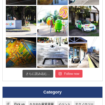
さらに読み込む...
Follow now
Category
IT
Pick up
ささやか家庭菜園
イベント
テクノロジー