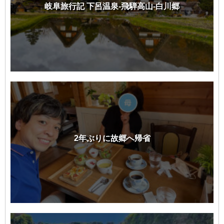
岐阜旅行記 下呂温泉-飛騨高山-白川郷
2年ぶりに故郷へ帰省