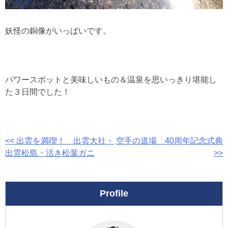
妖怪の銅像がいっぱいです。
パワースポットと美味しいもの＆温泉を思いっきり堪能し
た３日間でした！
投
<< 出雲を満喫！ 出雲大社・
空手の道場 40周年記念式典
出雲松島・活き松葉ガニ
>>
稿
ナ
Profile
ビ
ゲ