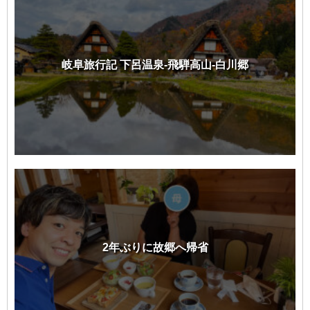
岐阜旅行記 下呂温泉-飛騨高山-白川郷
2年ぶりに故郷へ帰省