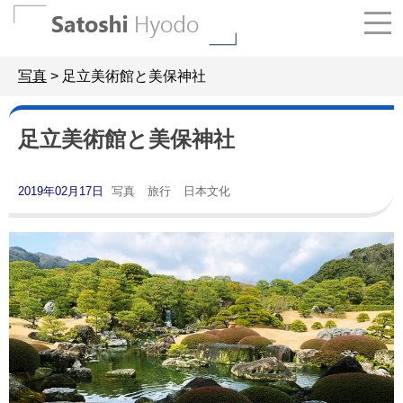
Skip
to
content
写真
>
足立美術館と美保神社
足立美術館と美保神社
2019年02月17日
写真
旅行
日本文化