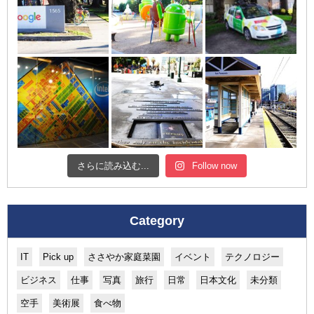
さらに読み込む...
Follow now
Category
IT
Pick up
ささやか家庭菜園
イベント
テクノロジー
ビジネス
仕事
写真
旅行
日常
日本文化
未分類
空手
美術展
食べ物