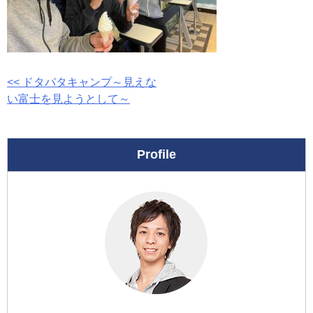
投
<< ドタバタキャンプ～見えな
い富士を見ようとして～
稿
ナ
Profile
ビ
ゲ
ー
シ
ョ
ン