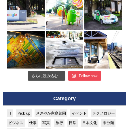
さらに読み込む...
Follow now
Category
IT
Pick up
ささやか家庭菜園
イベント
テクノロジー
ビジネス
仕事
写真
旅行
日常
日本文化
未分類