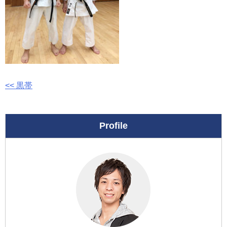
投
<< 黒帯
稿
ナ
Profile
ビ
ゲ
ー
シ
ョ