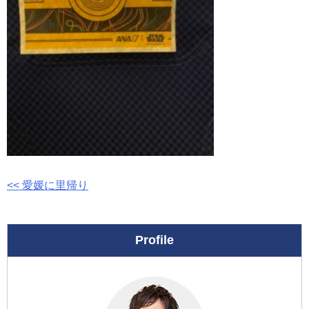
投
<< 愛媛に里帰り
稿
ナ
Profile
ビ
ゲ