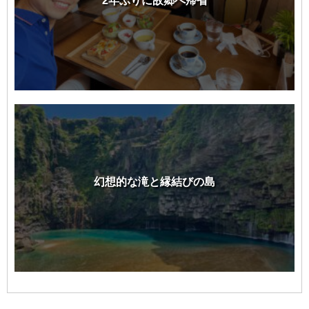
2年ぶりに故郷へ帰省
幻想的な滝と縁結びの島