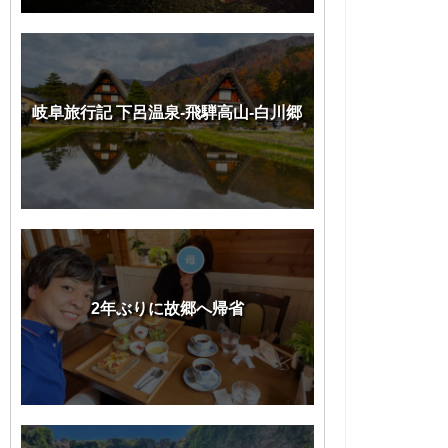
岐阜旅行記 下呂温泉-飛騨高山-白川郷
2年ぶりに故郷へ帰省