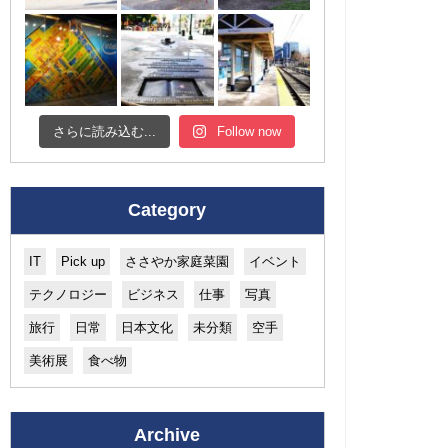
さらに読み込む...
Follow now
Category
IT
Pick up
ささやか家庭菜園
イベント
テクノロジー
ビジネス
仕事
写真
旅行
日常
日本文化
未分類
空手
美術展
食べ物
Archive