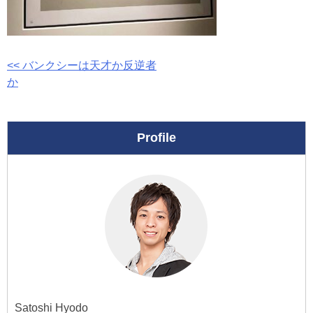
投
<< バンクシーは天才か反逆者
か
稿
ナ
Profile
ビ
ゲ
ー
シ
ョ
ン
Satoshi Hyodo