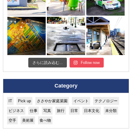
さらに読み込む...
Follow now
Category
IT
Pick up
ささやか家庭菜園
イベント
テクノロジー
ビジネス
仕事
写真
旅行
日常
日本文化
未分類
空手
美術展
食べ物