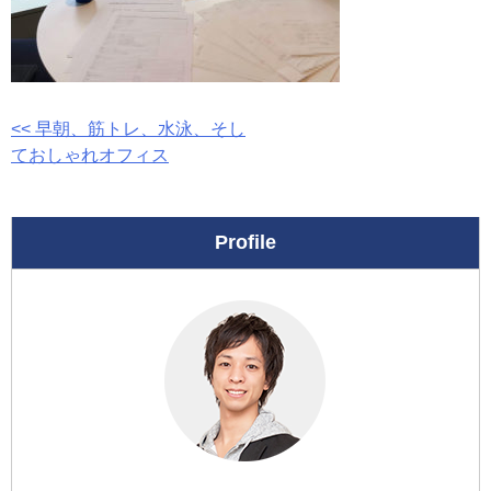
投
<< 早朝、筋トレ、水泳、そし
ておしゃれオフィス
稿
ナ
Profile
ビ
ゲ
ー
シ
ョ
ン