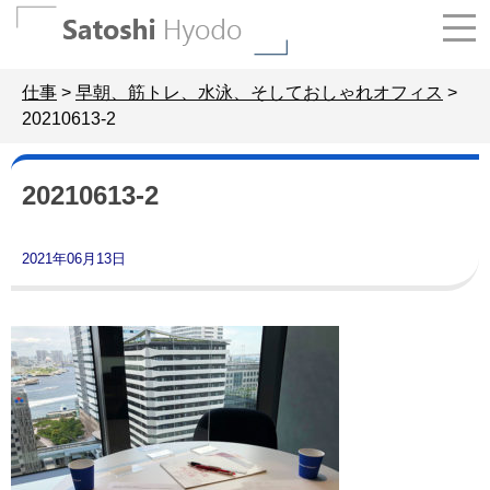
Skip
to
content
仕事
>
早朝、筋トレ、水泳、そしておしゃれオフィス
>
20210613-2
20210613-2
2021年06月13日