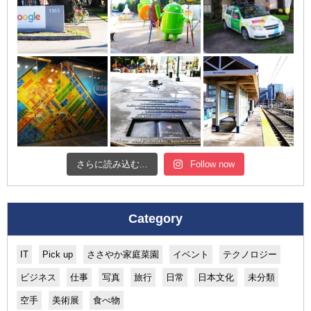
さらに読み込む...
Follow now
Category
IT
Pick up
ささやか家庭菜園
イベント
テクノロジー
ビジネス
仕事
写真
旅行
日常
日本文化
未分類
空手
美術展
食べ物