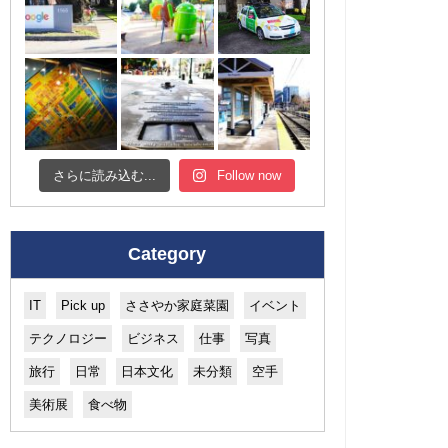
さらに読み込む...
Follow now
Category
IT
Pick up
ささやか家庭菜園
イベント
テクノロジー
ビジネス
仕事
写真
旅行
日常
日本文化
未分類
空手
美術展
食べ物