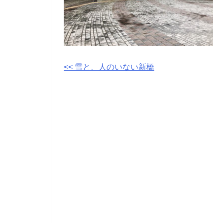
投
<< 雪と、人のいない新橋
稿
ナ
ビ
ゲ
ー
シ
ョ
ン