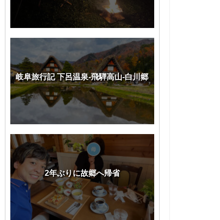
岐阜旅行記 下呂温泉-飛騨高山-白川郷
2年ぶりに故郷へ帰省